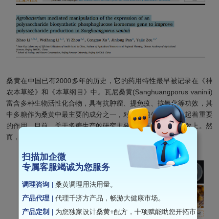
桑黄在中国已有2000多年的历史，它的药用特性最早被记录在《神
农本草经》和《本草纲目》中。瓦尼桑黄(Sanghuangporus vaninii)
富含多种生物活性化合物，具有抗肿瘤、提免疫、抗氧化等功效，其
中多糖作为桑黄中最主要的成分之一，对必需的生物聚合物起着重要
的作用。目前，关于多糖生产的研究主要集中在优化发酵参数上。然
而，原材料限制和环境不稳定性等挑战巨大。
扫描加企微
专属客服竭诚为您服务
调理咨询 |
桑黄调理用法用量。
产品代理 |
代理千济方产品，畅游大健康市场。
产品定制 |
为您独家设计桑黄+配方，十项赋能助您开拓市