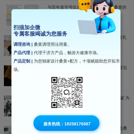
与百年老字号比肩而立 | 千济方金边桑黄的
中医药工匠精神之路
2026-06-15
扫描加企微
专属客服竭诚为您服务
打破化疗瓶颈 | 千济方金边桑黄为三阴性乳
腺癌患者点燃希望之光
调理咨询 |
桑黄调理用法用量。
产品代理 |
代理千济方产品，畅游大健康市场。
2026-06-10
产品定制 |
为您独家设计桑黄+配方，十项赋能助您开拓市
金边桑黄临床实证：综合有效率超80%背后
场。
的独特价值
2026-04-01
喜报|千济方金边桑黄复方临床研究获突破 为
代谢性疾病干预开辟新路径
2026-03-31
服务热线：18258176887
科技前沿 | 41例综合有效率超80%，金边桑
黄复方为代谢性疾病干预提供新思路