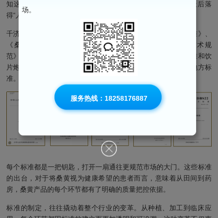
知这些连药品或食品的边都蹭不到，功效自然无法保证，到最后落
场。
得“人财两空”。
千济方十年如一日的科研投入，深度参与制定了《桑黄菌种标准》、
《桑黄等级规格》、《桑黄种植技术规程》、《桑黄生产技术规
范》、《吉林省桑黄食品安全标准》、《浙江省桑黄中药材标准和饮
片炮制规范》、《浙江省配方颗粒质量标准》等一系列行业与地方标
准。
服务热线：18258176887
每个标准都是一把钥匙，打开一扇通往更规范市场的大门。这些标准
的出台，对于将桑黄视为健康希望的患者而言，意味着从田间到药
房，桑黄产品的每个环节都有了明确的质量把控依据。
标准的制定，往往撬动着整个行业的变革。从种植、加工到临床应