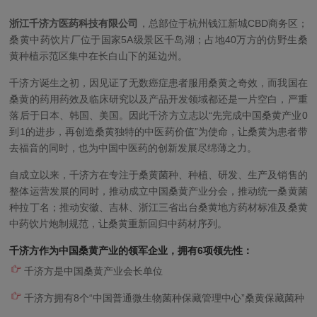
浙江千济方医药科技有限公司
，总部位于杭州钱江新城CBD商务区；
桑黄中药饮片厂位于国家5A级景区千岛湖；占地40万方的仿野生桑
黄种植示范区集中在长白山下的延边州。
千济方诞生之初，因见证了无数癌症患者服用桑黄之奇效，而我国在
桑黄的药用药效及临床研究以及产品开发领域都还是一片空白，严重
落后于日本、韩国、美国。因此千济方立志以“先完成中国桑黄产业0
到1的进步，再创造桑黄独特的中医药价值”为使命，让桑黄为患者带
去福音的同时，也为中国中医药的创新发展尽绵薄之力。
自成立以来，千济方在专注于桑黄菌种、种植、研发、生产及销售的
整体运营发展的同时，推动成立中国桑黄产业分会，推动统一桑黄菌
种拉丁名；推动安徽、吉林、浙江三省出台桑黄地方药材标准及桑黄
中药饮片炮制规范，让桑黄重新回归中药材序列。
千济方作为中国桑黄产业的领军企业，拥有6项领先性：
千济方是中国桑黄产业会长单位
千济方拥有8个“中国普通微生物菌种保藏管理中心”桑黄保藏菌种