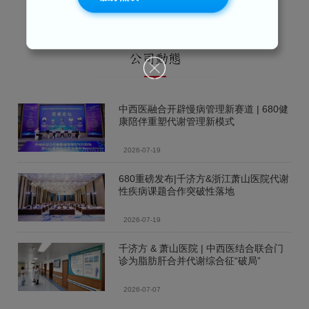
中西医融合开辟慢病管理新赛道 | 680健
康陪伴重塑代谢管理新模式
2026-07-19
680重磅发布|千济方&浙江萧山医院代谢
性疾病课题合作突破性落地
2026-07-19
千济方 & 萧山医院 | 中西医结合联合门
诊为脂肪肝合并代谢综合征“破局”
2026-07-07