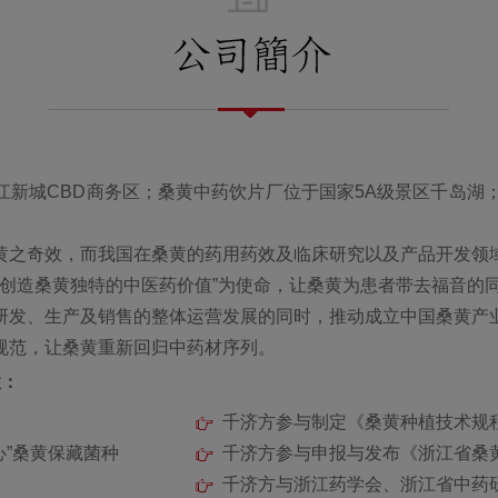
江新城CBD商务区；桑黄中药饮片厂位于国家5A级景区千岛湖
黄之奇效，而我国在桑黄的药用药效及临床研究以及产品开发领
再创造桑黄独特的中医药价值”为使命，让桑黄为患者带去福音的
研发、生产及销售的整体运营发展的同时，推动成立中国桑黄产
规范，让桑黄重新回归中药材序列。
性：
千济方参与制定《桑黄种植技术规
心”桑黄保藏菌种
千济方参与申报与发布《浙江省桑
千济方与浙江药学会、浙江省中药