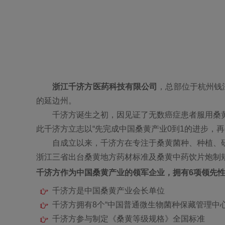
浙江千济方医药科技有限公司
，总部位于杭州钱
的延边州。
千济方诞生之初，因见证了无数癌症患者服用桑
此千济方立志以“先完成中国桑黄产业0到1的进步，
自成立以来，千济方在专注于桑黄菌种、种植、
浙江三省出台桑黄地方药材标准及桑黄中药饮片炮制
千济方作为中国桑黄产业的领军企业，拥有6项领先
千济方是中国桑黄产业会长单位
千济方拥有8个“中国普通微生物菌种保藏管理中
千济方参与制定《桑黄等级规格》全国标准